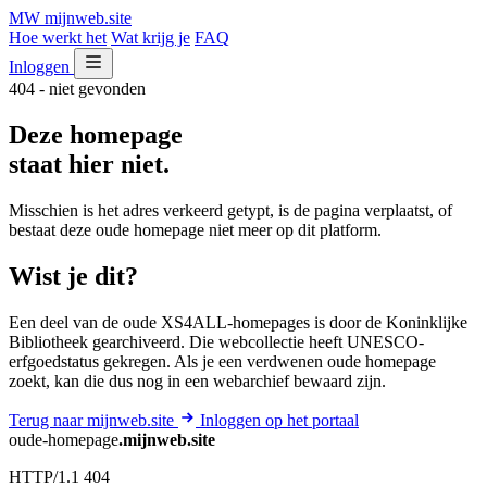
MW
mijnweb
.site
Hoe werkt het
Wat krijg je
FAQ
Inloggen
404 - niet gevonden
Deze homepage
staat hier niet.
Misschien is het adres verkeerd getypt, is de pagina verplaatst, of
bestaat deze oude homepage niet meer op dit platform.
Wist je dit?
Een deel van de oude XS4ALL-homepages is door de Koninklijke
Bibliotheek gearchiveerd. Die webcollectie heeft UNESCO-
erfgoedstatus gekregen. Als je een verdwenen oude homepage
zoekt, kan die dus nog in een webarchief bewaard zijn.
Terug naar mijnweb.site
Inloggen op het portaal
oude-homepage
.mijnweb.site
HTTP/1.1 404