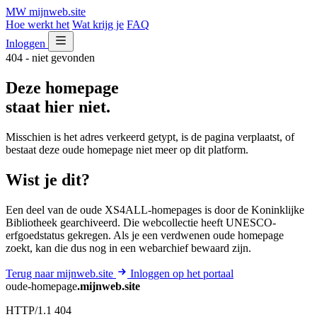
MW
mijnweb
.site
Hoe werkt het
Wat krijg je
FAQ
Inloggen
404 - niet gevonden
Deze homepage
staat hier niet.
Misschien is het adres verkeerd getypt, is de pagina verplaatst, of
bestaat deze oude homepage niet meer op dit platform.
Wist je dit?
Een deel van de oude XS4ALL-homepages is door de Koninklijke
Bibliotheek gearchiveerd. Die webcollectie heeft UNESCO-
erfgoedstatus gekregen. Als je een verdwenen oude homepage
zoekt, kan die dus nog in een webarchief bewaard zijn.
Terug naar mijnweb.site
Inloggen op het portaal
oude-homepage
.mijnweb.site
HTTP/1.1 404