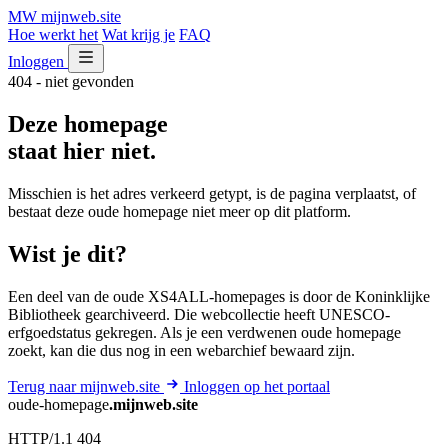
MW
mijnweb
.site
Hoe werkt het
Wat krijg je
FAQ
Inloggen
404 - niet gevonden
Deze homepage
staat hier niet.
Misschien is het adres verkeerd getypt, is de pagina verplaatst, of
bestaat deze oude homepage niet meer op dit platform.
Wist je dit?
Een deel van de oude XS4ALL-homepages is door de Koninklijke
Bibliotheek gearchiveerd. Die webcollectie heeft UNESCO-
erfgoedstatus gekregen. Als je een verdwenen oude homepage
zoekt, kan die dus nog in een webarchief bewaard zijn.
Terug naar mijnweb.site
Inloggen op het portaal
oude-homepage
.mijnweb.site
HTTP/1.1 404