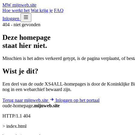
MW
mijnweb
.site
Hoe werkt het
Wat krijg je
FAQ
Inloggen
404 - niet gevonden
Deze homepage
staat hier niet.
Misschien is het adres verkeerd getypt, is de pagina verplaatst, of be
Wist je dit?
Een deel van de oude XS4ALL-homepages is door de Koninklijke Bib
nog in een webarchief bewaard zijn.
Terug naar mijnweb.site
Inloggen op het portaal
oude-homepage
.mijnweb.site
HTTP/1.1 404
> index.html