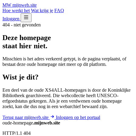
MW
mijnweb
.site
Hoe werkt het
Wat krijg je
FAQ
Inloggen
404 - niet gevonden
Deze homepage
staat hier niet.
Misschien is het adres verkeerd getypt, is de pagina verplaatst, of
bestaat deze oude homepage niet meer op dit platform.
Wist je dit?
Een deel van de oude XS4ALL-homepages is door de Koninklijke
Bibliotheek gearchiveerd. Die webcollectie heeft UNESCO-
erfgoedstatus gekregen. Als je een verdwenen oude homepage
zoekt, kan die dus nog in een webarchief bewaard zijn.
Terug naar mijnweb.site
Inloggen op het portaal
oude-homepage
.mijnweb.site
HTTP/1.1 404